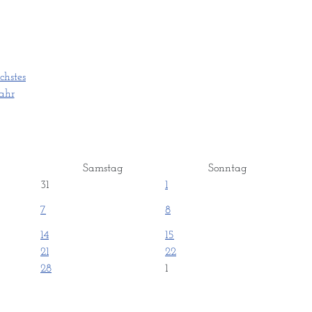
Samstag
Sonntag
31
1
7
8
14
15
21
22
28
1