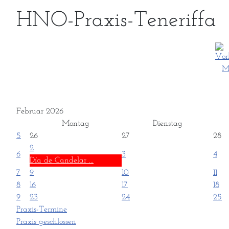
HNO-Praxis-Teneriffa
Februar 2026
Montag
Dienstag
5
26
27
28
2
6
3
4
Día de Candelar ...
7
9
10
11
8
16
17
18
9
23
24
25
Praxis-Termine
Praxis geschlossen