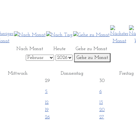
Nach Monat
Heute
Gehe zu Monat
Gehe zu Monat
Mittwoch
Donnerstag
Freitag
29
30
5
6
12
13
19
20
26
27