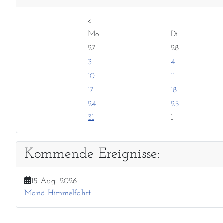
<
Mo
Di
27
28
3
4
10
11
17
18
24
25
31
1
Kommende Ereignisse:
15 Aug. 2026
Mariä Himmelfahrt